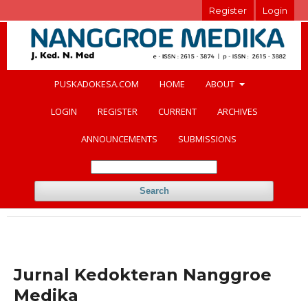
Register
Login
PUSKADOKESA.COM
HOME
ABOUT
LOGIN
REGISTER
CURRENT
ARCHIVES
ANNOUNCEMENTS
SUBMISSIONS
Search
Jurnal Kedokteran Nanggroe
Medika